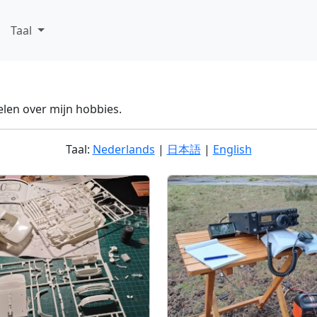
Taal
elen over mijn hobbies.
Taal:
Nederlands
|
日本語
|
English